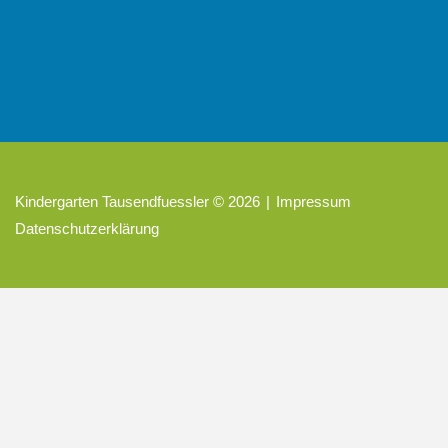
Donnerstag:
7.00 Uhr—16.30 Uhr
Freitag:
7.00 Uhr—15.00 Uhr
Kindergarten Tausendfuessler
©
2026
Impressum
Datenschutzerklärung