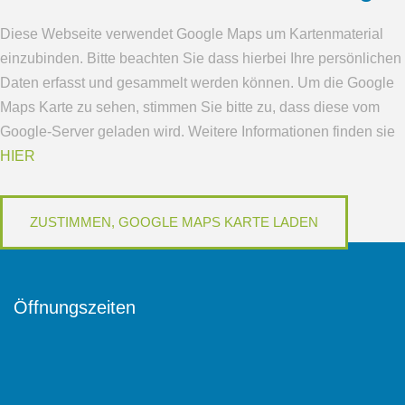
Diese Webseite verwendet Google Maps um Kartenmaterial
einzubinden. Bitte beachten Sie dass hierbei Ihre persönlichen
Daten erfasst und gesammelt werden können. Um die Google
Maps Karte zu sehen, stimmen Sie bitte zu, dass diese vom
Google-Server geladen wird. Weitere Informationen finden sie
HIER
Öffnungszeiten
Montag:
7.00 Uhr—16.30 Uhr
Dienstag:
7.00 Uhr—16.30 Uhr
Mittwoch:
7.00 Uhr—16.30 Uhr